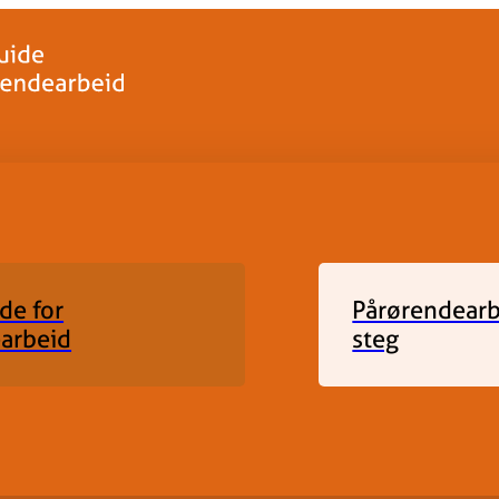
ide for
Pårørendearbe
arbeid
steg