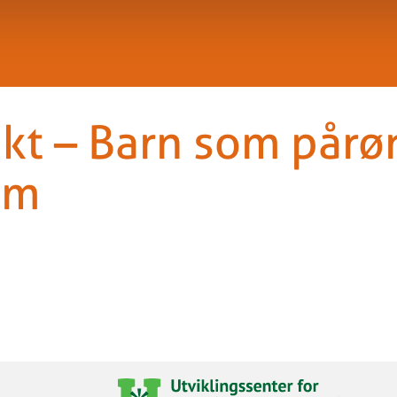
t – Barn som pårør
om