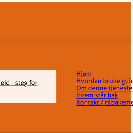
Hjem
Hvordan bruke gui
id - steg for
Om denne tjeneste
Hvem står bak
Kontakt / tilbakem